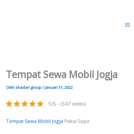
Lewati
ke
konten
Rental Mobil Indonesia
Tempat Sewa Mobil Jogja
Oleh
shadan group
/
Januari 31, 2022
5/5 - (347 votes)
Tempat Sewa Mobil Jogja
Pakai Sopir